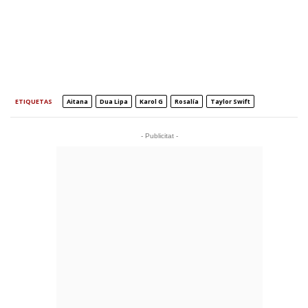
ETIQUETAS
Aitana
Dua Lipa
Karol G
Rosalía
Taylor Swift
- Publicitat -