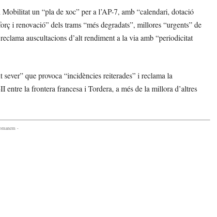
 Mobilitat un “pla de xoc” per a l’AP-7, amb “calendari, dotació
orç i renovació” dels trams “més degradats”, millores “urgents” de
 reclama auscultacions d’alt rendiment a la via amb “periodicitat
t sever” que provoca “incidències reiterades” i reclama la
 entre la frontera francesa i Tordera, a més de la millora d’altres
comanem -