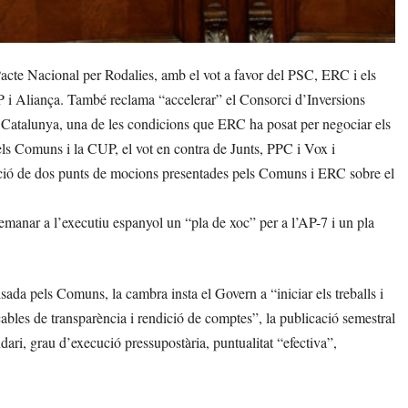
te Nacional per Rodalies, amb el vot a favor del PSC, ERC i els
P i Aliança. També reclama “accelerar” el Consorci d’Inversions
s a Catalunya, una de les condicions que ERC ha posat per negociar els
ls Comuns i la CUP, el vot en contra de Junts, PPC i Vox i
vació de dos punts de mocions presentades pels Comuns i ERC sobre el
 demanar a l’executiu espanyol un “pla de xoc” per a l’AP-7 i un pla
sada pels Comuns, la cambra insta el Govern a “iniciar els treballs i
ables de transparència i rendició de comptes”, la publicació semestral
dari, grau d’execució pressupostària, puntualitat “efectiva”,