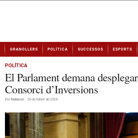
N
GRANOLLERS
POLÍTICA
SUCCESSOS
ESPORTS
o
t
í
POLÍTICA
c
El Parlament demana desplegar 
i
e
Consorci d’Inversions
s
d
Por
Redacció
-
26 de febrer de 2026
e
G
r
a
n
o