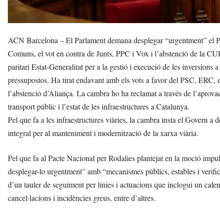
ACN Barcelona – El Parlament demana desplegar “urgentment” el Pac
Comuns, el vot en contra de Junts, PPC i Vox i l’abstenció de la CU
paritari Estat-Generalitat per a la gestió i execució de les inversion
pressupostos. Ha tirat endavant amb els vots a favor del PSC, ERC, e
l’abstenció d’Aliança. La cambra ho ha reclamat a través de l’apro
transport públic i l’estat de les infraestructures a Catalunya.
Pel que fa a les infraestructures viàries, la cambra insta el Govern a
integral per al manteniment i modernització de la xarxa viària.
Pel que fa al Pacte Nacional per Rodalies plantejat en la moció impul
desplegar-lo urgentment” amb “mecanismes públics, estables i verific
d’un tauler de seguiment per línies i actuacions que inclogui un calen
cancel·lacions i incidències greus, entre d’altres.