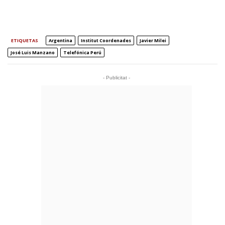
ETIQUETAS
Argentina
Institut Coordenades
Javier Milei
José Luis Manzano
Telefónica Perú
- Publicitat -