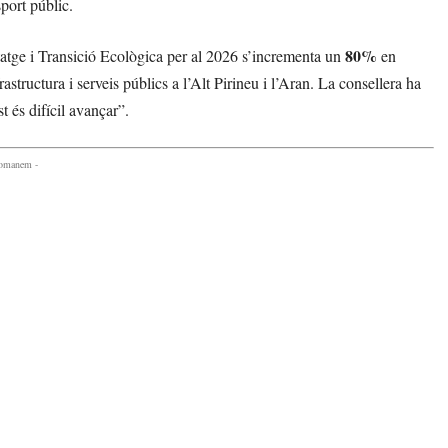
sport públic.
80%
itatge i Transició Ecològica per al 2026 s’incrementa un
en
rastructura i serveis públics a l’Alt Pirineu i l’Aran. La consellera ha
 és difícil avançar”.
comanem -