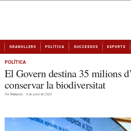
N
GRANOLLERS
POLÍTICA
SUCCESSOS
ESPORTS
o
t
í
POLÍTICA
c
El Govern destina 35 milions d’e
i
e
conservar la biodiversitat
s
d
Por
Redacció
-
6 de juliol de 2026
e
G
r
a
n
o