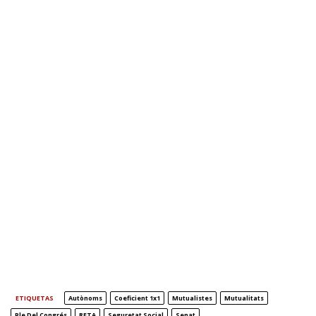
ETIQUETAS
Autònoms
Coeficient 1x1
Mutualistes
Mutualitats
Ple Del Congrés
RETA
Seguretat Social
Senat