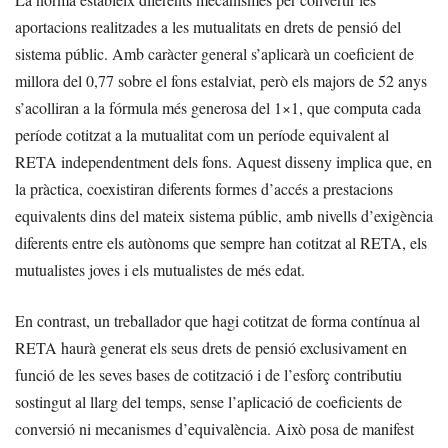
aportacions realitzades a les mutualitats en drets de pensió del
sistema públic. Amb caràcter general s’aplicarà un coeficient de
millora del 0,77 sobre el fons estalviat, però els majors de 52 anys
s’acolliran a la fórmula més generosa del 1×1, que computa cada
període cotitzat a la mutualitat com un període equivalent al
RETA independentment dels fons. Aquest disseny implica que, en
la pràctica, coexistiran diferents formes d’accés a prestacions
equivalents dins del mateix sistema públic, amb nivells d’exigència
diferents entre els autònoms que sempre han cotitzat al RETA, els
mutualistes joves i els mutualistes de més edat.
En contrast, un treballador que hagi cotitzat de forma contínua al
RETA haurà generat els seus drets de pensió exclusivament en
funció de les seves bases de cotització i de l’esforç contributiu
sostingut al llarg del temps, sense l’aplicació de coeficients de
conversió ni mecanismes d’equivalència. Això posa de manifest