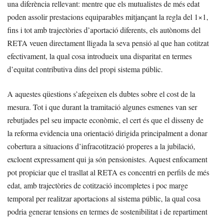
una diferència rellevant: mentre que els mutualistes de més edat
poden assolir prestacions equiparables mitjançant la regla del 1×1,
fins i tot amb trajectòries d’aportació diferents, els autònoms del
RETA veuen directament lligada la seva pensió al que han cotitzat
efectivament, la qual cosa introdueix una disparitat en termes
d’equitat contributiva dins del propi sistema públic.
A aquestes qüestions s’afegeixen els dubtes sobre el cost de la
mesura. Tot i que durant la tramitació algunes esmenes van ser
rebutjades pel seu impacte econòmic, el cert és que el disseny de
la reforma evidencia una orientació dirigida principalment a donar
cobertura a situacions d’infracotització properes a la jubilació,
excloent expressament qui ja són pensionistes. Aquest enfocament
pot propiciar que el trasllat al RETA es concentri en perfils de més
edat, amb trajectòries de cotització incompletes i poc marge
temporal per realitzar aportacions al sistema públic, la qual cosa
podria generar tensions en termes de sostenibilitat i de repartiment