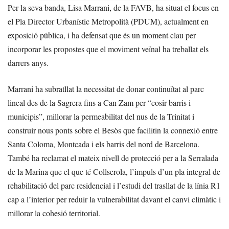
Per la seva banda, Lisa Marrani, de la FAVB, ha situat el focus en
el Pla Director Urbanístic Metropolità (PDUM), actualment en
exposició pública, i ha defensat que és un moment clau per
incorporar les propostes que el moviment veïnal ha treballat els
darrers anys.
Marrani ha subratllat la necessitat de donar continuïtat al parc
lineal des de la Sagrera fins a Can Zam per “cosir barris i
municipis”, millorar la permeabilitat del nus de la Trinitat i
construir nous ponts sobre el Besòs que facilitin la connexió entre
Santa Coloma, Montcada i els barris del nord de Barcelona.
També ha reclamat el mateix nivell de protecció per a la Serralada
de la Marina que el que té Collserola, l’impuls d’un pla integral de
rehabilitació del parc residencial i l’estudi del trasllat de la línia R1
cap a l’interior per reduir la vulnerabilitat davant el canvi climàtic i
millorar la cohesió territorial.