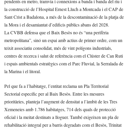
pendents en metro, tramvia i connexions a banda i banda del riu i
la construcció de l’Hospital Ernest Lluch a Montcada i el CAP de
Sant Crist a Badalona, a més de la descontaminació de la platja de
la Mora i el desamiantat d’edificis públics abans del 2028.
La CVBB defensa que el Baix Besòs no és “una perifèria
metropolitana”, sinó un espai amb actius de primer ordre, com un
teixit associatiu consolidat, més de vint polígons industrials,
centres de recerca i salut de referència com el Clúster de Can Ruti
i espais ambientals estratègics com el Parc Fluvial, la Serralada de
la Marina i el litoral.
Pel que fa a l’habitatge, l’entitat reclama un Pla Territorial
Sectorial específic per al Baix Besòs. Entre les mesures
prioritàries, planteja l’augment de densitat a l’àmbit de les Tres
Xemeneies amb 1.786 habitatges, 714 dels quals de protecció
oficial i la meitat destinats a lloguer. També exigeixen un pla de
rehabilitació integral per a barris degradats com el Besòs, Trinitat