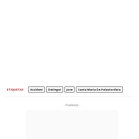
ETIQUETAS
Accident
Detingut
Jove
Santa Maria De Palautordera
- Publicitat -