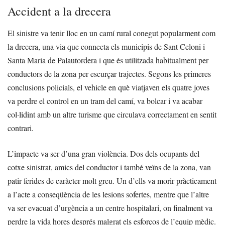
Accident a la drecera
El sinistre va tenir lloc en un camí rural conegut popularment com
la drecera, una via que connecta els municipis de Sant Celoni i
Santa Maria de Palautordera i que és utilitzada habitualment per
conductors de la zona per escurçar trajectes. Segons les primeres
conclusions policials, el vehicle en què viatjaven els quatre joves
va perdre el control en un tram del camí, va bolcar i va acabar
col·lidint amb un altre turisme que circulava correctament en sentit
contrari.
L’impacte va ser d’una gran violència. Dos dels ocupants del
cotxe sinistrat, amics del conductor i també veïns de la zona, van
patir ferides de caràcter molt greu. Un d’ells va morir pràcticament
a l’acte a conseqüència de les lesions sofertes, mentre que l’altre
va ser evacuat d’urgència a un centre hospitalari, on finalment va
perdre la vida hores després malgrat els esforços de l’equip mèdic.