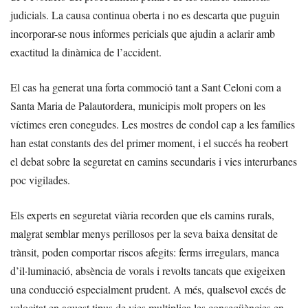
judicials. La causa continua oberta i no es descarta que puguin
incorporar-se nous informes pericials que ajudin a aclarir amb
exactitud la dinàmica de l’accident.
El cas ha generat una forta commoció tant a Sant Celoni com a
Santa Maria de Palautordera, municipis molt propers on les
víctimes eren conegudes. Les mostres de condol cap a les famílies
han estat constants des del primer moment, i el succés ha reobert
el debat sobre la seguretat en camins secundaris i vies interurbanes
poc vigilades.
Els experts en seguretat viària recorden que els camins rurals,
malgrat semblar menys perillosos per la seva baixa densitat de
trànsit, poden comportar riscos afegits: ferms irregulars, manca
d’il·luminació, absència de vorals i revolts tancats que exigeixen
una conducció especialment prudent. A més, qualsevol excés de
velocitat en aquest tipus de vies multiplica les conseqüències en