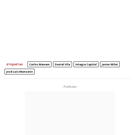
ETIQUETAS
Carlos Menem
Daniel Vila
Integra Capital
Javier Milei
José Luis Manzano
- Publicitat -