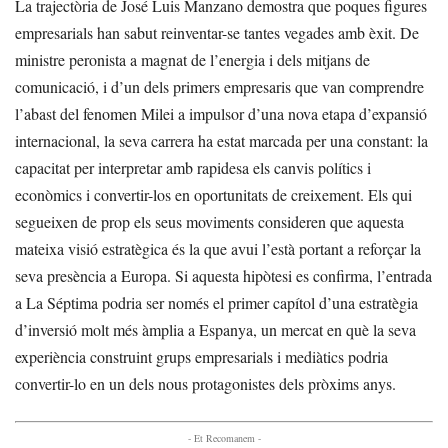
La trajectòria de José Luis Manzano demostra que poques figures
empresarials han sabut reinventar-se tantes vegades amb èxit. De
ministre peronista a magnat de l’energia i dels mitjans de
comunicació, i d’un dels primers empresaris que van comprendre
l’abast del fenomen Milei a impulsor d’una nova etapa d’expansió
internacional, la seva carrera ha estat marcada per una constant: la
capacitat per interpretar amb rapidesa els canvis polítics i
econòmics i convertir-los en oportunitats de creixement. Els qui
segueixen de prop els seus moviments consideren que aquesta
mateixa visió estratègica és la que avui l’està portant a reforçar la
seva presència a Europa. Si aquesta hipòtesi es confirma, l’entrada
a La Séptima podria ser només el primer capítol d’una estratègia
d’inversió molt més àmplia a Espanya, un mercat en què la seva
experiència construint grups empresarials i mediàtics podria
convertir-lo en un dels nous protagonistes dels pròxims anys.
- Et Recomanem -