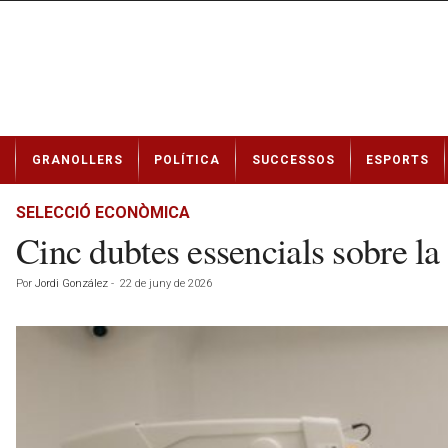
N
GRANOLLERS
POLÍTICA
SUCCESSOS
ESPORTS
o
t
í
SELECCIÓ ECONÒMICA
c
Cinc dubtes essencials sobre la
i
e
Por
Jordi González
-
22 de juny de 2026
s
d
e
G
r
a
n
o