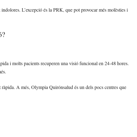
nt indolores. L’excepció és la PRK, que pot provocar més molèsties i
ó?
pida i molts pacients recuperen una visió funcional en 24-48 hores.
més.
ent ràpida. A més, Olympia Quirónsalud és un dels pocs centres que