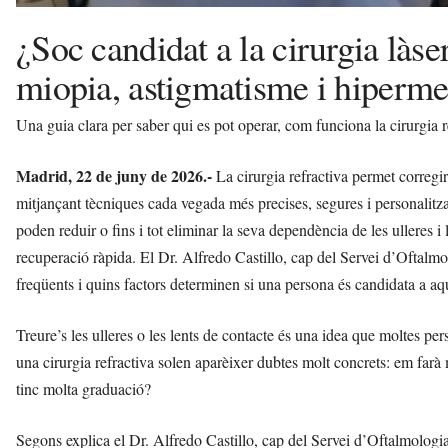
¿Soc candidat a la cirurgia làs
miopia, astigmatisme i hiperme
Una guia clara per saber qui es pot operar, com funciona la cirurgia re
Madrid, 22 de juny de 2026.-
La cirurgia refractiva permet corregi
mitjançant tècniques cada vegada més precises, segures i personalitz
poden reduir o fins i tot eliminar la seva dependència de les ulleres
recuperació ràpida. El Dr. Alfredo Castillo, cap del Servei d’Oftal
freqüents i quins factors determinen si una persona és candidata a aqu
Treure’s les ulleres o les lents de contacte és una idea que moltes pe
una cirurgia refractiva solen aparèixer dubtes molt concrets: em farà 
tinc molta graduació?
Segons explica el Dr. Alfredo Castillo, cap del Servei d’Oftalmologi