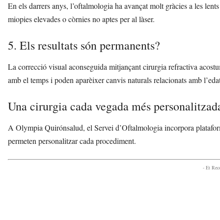
En els darrers anys, l’oftalmologia ha avançat molt gràcies a les len
miopies elevades o còrnies no aptes per al làser.
5. Els resultats són permanents?
La correcció visual aconseguida mitjançant cirurgia refractiva acostum
amb el temps i poden aparèixer canvis naturals relacionats amb l’edat
Una cirurgia cada vegada més personalitzad
A Olympia Quirónsalud, el Servei d’Oftalmologia incorpora platafo
permeten personalitzar cada procediment.
- Et Re