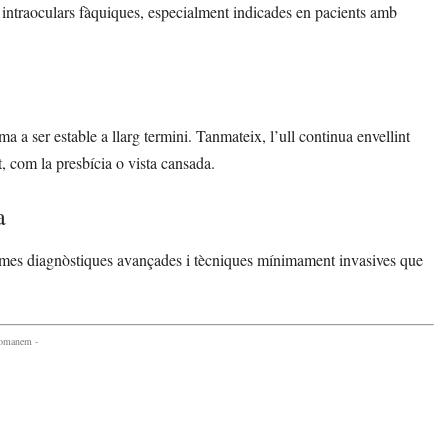
ts intraoculars fàquiques, especialment indicades en pacients amb
a a ser estable a llarg termini. Tanmateix, l’ull continua envellint
, com la presbícia o vista cansada.
a
rmes diagnòstiques avançades i tècniques mínimament invasives que
comanem -