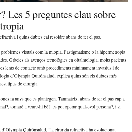
er? Les 5 preguntes clau sobre
tropia
fractiva i quins dubtes cal resoldre abans de fer el pas.
r problemes visuals com la miopia, l’astigmatisme o la hipermetropia
ades. Gràcies als avenços tecnològics en oftalmologia, molts pacients
 i les lents de contacte amb procediments mínimament invasius i de
mologia d’Olympia Quirónsalud, explica quins són els dubtes més
est tipus de cirurgia.
rsones fa anys que es plantegen. Tanmateix, abans de fer el pas cap a
mal?, tornaré a veure-hi bé?, es pot operar qualsevol persona?, i si
a d’Olympia Quirónsalud, “la cirurgia refractiva ha evolucionat