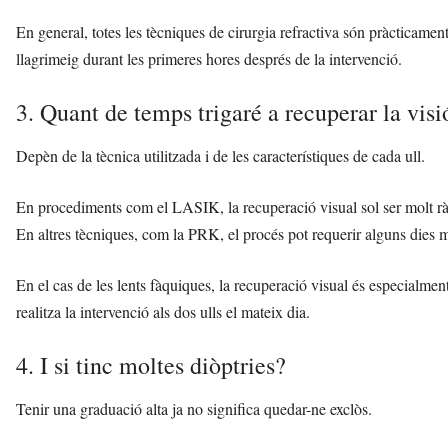
En general, totes les tècniques de cirurgia refractiva són pràcticame
llagrimeig durant les primeres hores després de la intervenció.
3. Quant de temps trigaré a recuperar la visi
Depèn de la tècnica utilitzada i de les característiques de cada ull.
En procediments com el LASIK, la recuperació visual sol ser molt rà
En altres tècniques, com la PRK, el procés pot requerir alguns dies 
En el cas de les lents fàquiques, la recuperació visual és especialm
realitza la intervenció als dos ulls el mateix dia.
4. I si tinc moltes diòptries?
Tenir una graduació alta ja no significa quedar-ne exclòs.