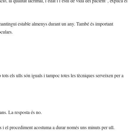
ó, la qualitat lacrimal, l’edat i l’estil de vida del pacient”, explica el
 mantingui estable almenys durant un any. També és important
oculars.
tots els ulls són iguals i tampoc totes les tècniques serveixen per a
ans. La resposta és no.
tes i el procediment acostuma a durar només uns minuts per ull.