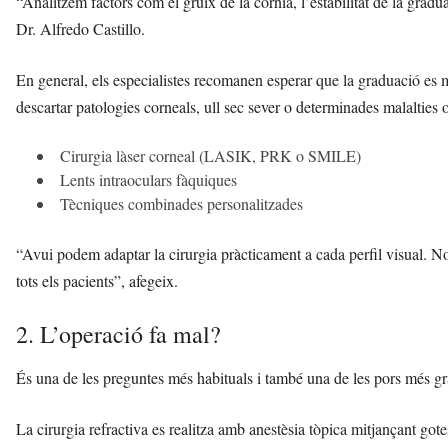
“Analitzem factors com el gruix de la còrnia, l’estabilitat de la graduaci
Dr. Alfredo Castillo.
En general, els especialistes recomanen esperar que la graduació es
descartar patologies corneals, ull sec sever o determinades malalties 
Cirurgia làser corneal (LASIK, PRK o SMILE)
Lents intraoculars fàquiques
Tècniques combinades personalitzades
“Avui podem adaptar la cirurgia pràcticament a cada perfil visual. No 
tots els pacients”, afegeix.
2. L’operació fa mal?
És una de les preguntes més habituals i també una de les pors més gr
La cirurgia refractiva es realitza amb anestèsia tòpica mitjançant go