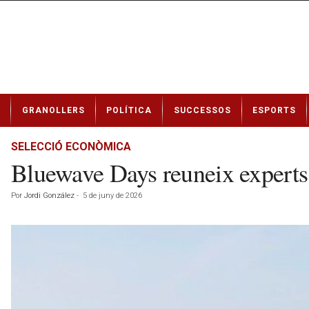
N
GRANOLLERS
POLÍTICA
SUCCESSOS
ESPORTS
o
t
í
SELECCIÓ ECONÒMICA
c
Bluewave Days reuneix experts i
i
e
Por
Jordi González
-
5 de juny de 2026
s
d
e
G
r
a
n
o