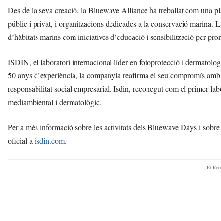
Des de la seva creació, la Bluewave Alliance ha treballat com una plat
públic i privat, i organitzacions dedicades a la conservació marina. L
d’hàbitats marins com iniciatives d’educació i sensibilització per pr
ISDIN, el laboratori internacional líder en fotoprotecció i dermatol
50 anys d’experiència, la companyia reafirma el seu compromís amb el
responsabilitat social empresarial. Isdin, reconegut com el primer la
mediambiental i dermatològic.
Per a més informació sobre les activitats dels Bluewave Days i sobre 
oficial a
isdin.com
.
- Et Re