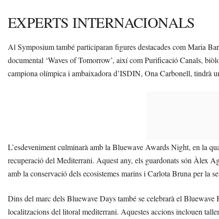
EXPERTS INTERNACIONALS
Al Symposium també participaran figures destacades com Maria Barb
documental ‘Waves of Tomorrow’, així com Purificació Canals, biòl
campiona olímpica i ambaixadora d’ISDIN, Ona Carbonell, tindrà una
L’esdeveniment culminarà amb la Bluewave Awards Night, en la qual e
recuperació del Mediterrani. Aquest any, els guardonats són Àlex Ag
amb la conservació dels ecosistemes marins i Carlota Bruna per la s
Dins del marc dels Bluewave Days també se celebrarà el Bluewave Fes
localitzacions del litoral mediterrani. Aquestes accions inclouen talle