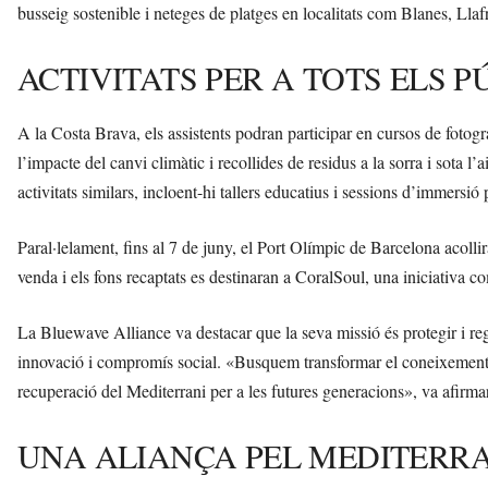
busseig sostenible i neteges de platges en localitats com Blanes, Lla
ACTIVITATS PER A TOTS ELS P
A la Costa Brava, els assistents podran participar en cursos de fotogr
l’impacte del canvi climàtic i recollides de residus a la sorra i sota
activitats similars, incloent-hi tallers educatius i sessions d’immersió
Paral·lelament, fins al 7 de juny, el Port Olímpic de Barcelona acollir
venda i els fons recaptats es destinaran a CoralSoul, una iniciativa
La Bluewave Alliance va destacar que la seva missió és protegir i reg
innovació i compromís social. «Busquem transformar el coneixement en
recuperació del Mediterrani per a les futures generacions», va afirmar
UNA ALIANÇA PEL MEDITERR