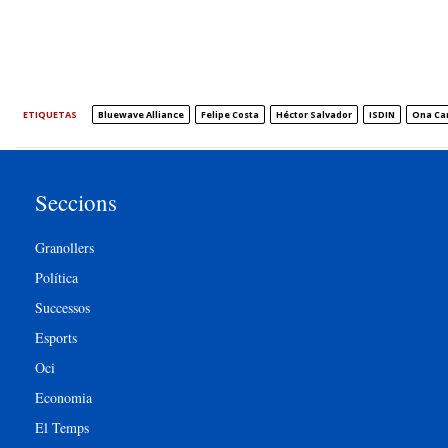
ETIQUETAS
Bluewave Alliance
Felipe Costa
Héctor Salvador
ISDIN
Ona Ca
Seccions
Granollers
Política
Successos
Esports
Oci
Economia
El Temps