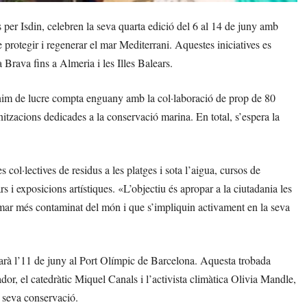
per Isdin, celebren la seva quarta edició del 6 al 14 de juny amb
 protegir i regenerar el mar Mediterrani. Aquestes iniciatives es
 Brava fins a Almeria i les Illes Balears.
ànim de lucre compta enguany amb la col·laboració de prop de 80
ganitzacions dedicades a la conservació marina. En total, s’espera la
s col·lectives de residus a les platges i sota l’aigua, cursos de
s i exposicions artístiques. «L’objectiu és apropar a la ciutadania les
l mar més contaminat del món i que s’impliquin activament en la seva
arà l’11 de juny al Port Olímpic de Barcelona. Aquesta trobada
or, el catedràtic Miquel Canals i l’activista climàtica Olivia Mandle,
a seva conservació.