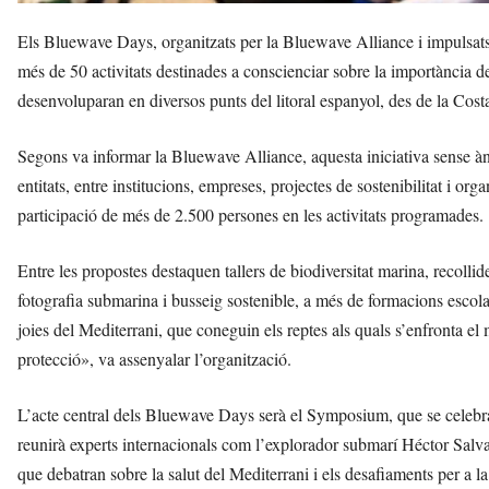
Els Bluewave Days, organitzats per la Bluewave Alliance i impulsats 
més de 50 activitats destinades a conscienciar sobre la importància de
desenvoluparan en diversos punts del litoral espanyol, des de la Costa
Segons va informar la Bluewave Alliance, aquesta iniciativa sense 
entitats, entre institucions, empreses, projectes de sostenibilitat i or
participació de més de 2.500 persones en les activitats programades.
Entre les propostes destaquen tallers de biodiversitat marina, recollide
fotografia submarina i busseig sostenible, a més de formacions escolar
joies del Mediterrani, que coneguin els reptes als quals s’enfronta e
protecció», va assenyalar l’organització.
L’acte central dels Bluewave Days serà el Symposium, que se celebr
reunirà experts internacionals com l’explorador submarí Héctor Salvad
que debatran sobre la salut del Mediterrani i els desafiaments per a l