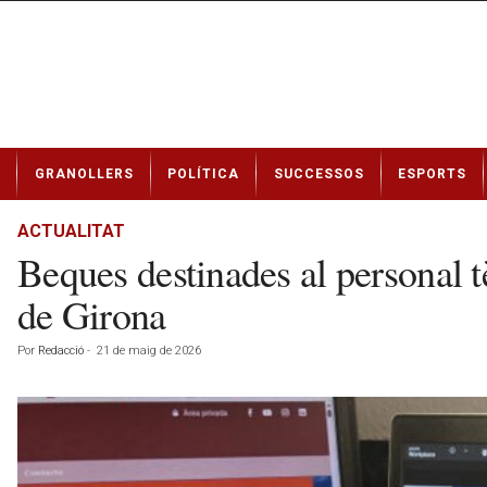
N
GRANOLLERS
POLÍTICA
SUCCESSOS
ESPORTS
o
t
í
ACTUALITAT
c
Beques destinades al personal tè
i
e
de Girona
s
d
Por
Redacció
-
21 de maig de 2026
e
G
r
a
n
o