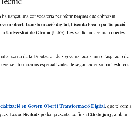
 tècnic
a
beques
ha llançat una convocatòria per oferir
que cobreixin
overn obert
transformació digital
hisenda local
participació
,
,
i
Universitat de Girona
 la
(UdG). Les sol·licituds estaran obertes
nal al servei de la Diputació i dels governs locals, amb l’aspiració de
s’ofereixen formacions especialitzades de segon cicle, sumant esforços
ialització en Govern Obert i Transformació Digital
, que té com a
sol·licituds
26 de juny
iques. Les
poden presentar-se fins al
, amb un