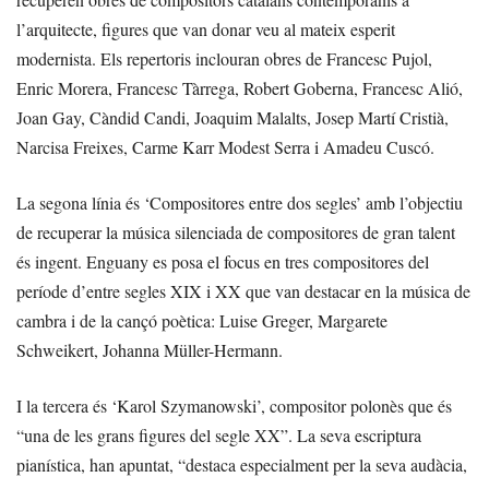
l’arquitecte, figures que van donar veu al mateix esperit
modernista. Els repertoris inclouran obres de Francesc Pujol,
Enric Morera, Francesc Tàrrega, Robert Goberna, Francesc Alió,
Joan Gay, Càndid Candi, Joaquim Malalts, Josep Martí Cristià,
Narcisa Freixes, Carme Karr Modest Serra i Amadeu Cuscó.
La segona línia és ‘Compositores entre dos segles’ amb l’objectiu
de recuperar la música silenciada de compositores de gran talent
és ingent. Enguany es posa el focus en tres compositores del
període d’entre segles XIX i XX que van destacar en la música de
cambra i de la cançó poètica: Luise Greger, Margarete
Schweikert, Johanna Müller-Hermann.
I la tercera és ‘Karol Szymanowski’, compositor polonès que és
“una de les grans figures del segle XX”. La seva escriptura
pianística, han apuntat, “destaca especialment per la seva audàcia,