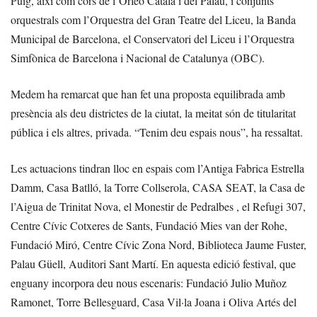
Puig, així com cors de l’Orfeó Català i del Palau, i conjunts
orquestrals com l’Orquestra del Gran Teatre del Liceu, la Banda
Municipal de Barcelona, el Conservatori del Liceu i l’Orquestra
Simfònica de Barcelona i Nacional de Catalunya (OBC).
Medem ha remarcat que han fet una proposta equilibrada amb
presència als deu districtes de la ciutat, la meitat són de titularitat
pública i els altres, privada. “Tenim deu espais nous”, ha ressaltat.
Les actuacions tindran lloc en espais com l’Antiga Fabrica Estrella
Damm, Casa Batlló, la Torre Collserola, CASA SEAT, la Casa de
l’Aigua de Trinitat Nova, el Monestir de Pedralbes , el Refugi 307,
Centre Cívic Cotxeres de Sants, Fundació Mies van der Rohe,
Fundació Miró, Centre Cívic Zona Nord, Biblioteca Jaume Fuster,
Palau Güell, Auditori Sant Martí. En aquesta edició festival, que
enguany incorpora deu nous escenaris: Fundació Julio Muñoz
Ramonet, Torre Bellesguard, Casa Vil·la Joana i Oliva Artés del