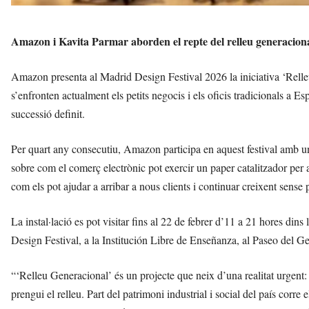
Amazon i Kavita Parmar aborden el repte del relleu generacional 
Amazon presenta al Madrid Design Festival 2026 la iniciativa ‘Relleu
s’enfronten actualment els petits negocis i els oficis tradicionals a E
successió definit.
Per quart any consecutiu, Amazon participa en aquest festival amb un 
sobre com el comerç electrònic pot exercir un paper catalitzador per a
com els pot ajudar a arribar a nous clients i continuar creixent sense 
La instal·lació es pot visitar fins al 22 de febrer d’11 a 21 hores di
Design Festival, a la Institución Libre de Enseñanza, al Paseo del
“‘Relleu Generacional’ és un projecte que neix d’una realitat urgent: 
prengui el relleu. Part del patrimoni industrial i social del país cor