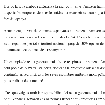
Des de la seva arribada a Espanya fa més de 14 anys, Amazon ha man
disposició d’empreses de totes les mides i artesans eines, tecnologia i
fora d’Espanya.
Actualment, el 75% de les pimes espanyoles que venen a Amazon expo
milions d’euros en vendes internacionals el 2024. L’objectiu és arrib
estan repartides per tot el territori nacional i prop del 30% operen d
dinamització econòmica de l’Espanya rural.
Un exemple de relleu generacional d’aquestes pimes que venen a Am
petit poble de Navarra, Valtierra, dedicat a la producció artesanal d
continuïtat al seu ofici: avui les seves escombres arriben a molts pa
pot ser aliada de la tradició.
“Des que vaig assumir la responsabilitat del relleu generacional del m
ofici. Vendre a Amazon ens ha permès llançar nous productes i arribar