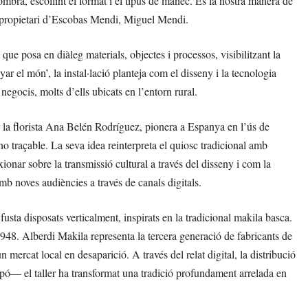
ombra, escollint el format i el tipus de mànec. És la nostra manera de
el propietari d’Escobas Mendi, Miguel Mendi.
que posa en diàleg materials, objectes i processos, visibilitzant la
ar el món’, la instal·lació planteja com el disseny i la tecnologia
negocis, molts d’ells ubicats en l’entorn rural.
 la florista Ana Belén Rodríguez, pionera a Espanya en l’ús de
 no traçable. La seva idea reinterpreta el quiosc tradicional amb
xionar sobre la transmissió cultural a través del disseny i com la
amb noves audiències a través de canals digitals.
usta disposats verticalment, inspirats en la tradicional makila basca.
1948. Alberdi Makila representa la tercera generació de fabricants de
 mercat local en desaparició. A través del relat digital, la distribució
apó— el taller ha transformat una tradició profundament arrelada en