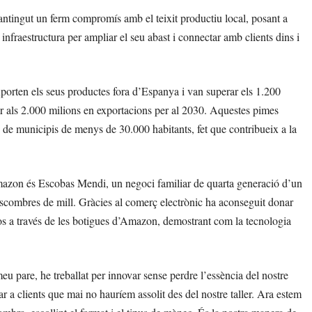
tingut un ferm compromís amb el teixit productiu local, posant a
 infraestructura per ampliar el seu abast i connectar amb clients dins i
rten els seus productes fora d’Espanya i van superar els 1.200
ar als 2.000 milions en exportacions per al 2030. Aquestes pimes
es de municipis de menys de 30.000 habitants, fet que contribueix a la
azon és Escobas Mendi, un negoci familiar de quarta generació d’un
’escombres de mill. Gràcies al comerç electrònic ha aconseguit donar
ïsos a través de les botigues d’Amazon, demostrant com la tecnologia
eu pare, he treballat per innovar sense perdre l’essència del nostre
 a clients que mai no hauríem assolit des del nostre taller. Ara estem