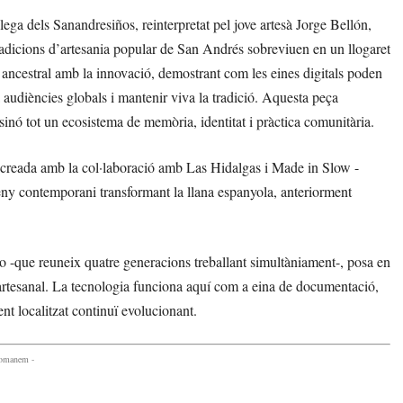
ga dels Sanandresiños, reinterpretat pel jove artesà Jorge Bellón,
radicions d’artesania popular de San Andrés sobreviuen en un llogaret
r ancestral amb la innovació, demostrant com les eines digitals poden
a audiències globals i mantenir viva la tradició. Aquesta peça
inó tot un ecosistema de memòria, identitat i pràctica comunitària.
 creada amb la col·laboració amb Las Hidalgas i Made in Slow -
seny contemporani transformant la llana espanyola, anteriorment
to -que reuneix quatre generacions treballant simultàniament-, posa en
ó artesanal. La tecnologia funciona aquí com a eina de documentació,
t localitzat continuï evolucionant.
comanem -