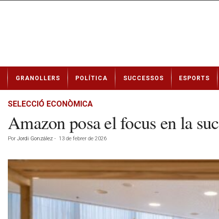
N
GRANOLLERS
POLÍTICA
SUCCESSOS
ESPORTS
o
t
í
SELECCIÓ ECONÒMICA
c
Amazon posa el focus en la succ
i
e
Por
Jordi González
-
13 de febrer de 2026
s
d
e
G
r
a
n
o