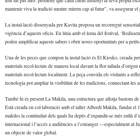
fent un pas més: permetre que cada client dissenyi la seva pròpia esc
mantenir viva la tradició mentre mirem cap al futur”, va assegurar 
La instal·lació dissenyada per Kavita proposa un recorregut sensorial 
vigència d’aquests oficis. En línia amb el lema del festival, ‘Redisseny
poden amplificar aquests sabers i obrir noves oportunitats per a petits 
Una de les peces que compon la instal·lació és El Kiosko, creada per
materials recol·lectats de manera local davant la flor tallada d’origen
materials recol·lectats localment. La peça convida els visitants a refle
tecnologia pot ampliar la visibilitat de les tradicions, connectant-les 
També hi és present La Makila, una estructura que allotja bastons de f
Està creada en col·laboració amb el taller Alberdi Makila, fundat el 
makiles la continuïtat dels quals ha depès d’expandir-se més enllà d’un
internacional i l’accés a audiències a l’estranger —especialment al J
un objecte de valor global.