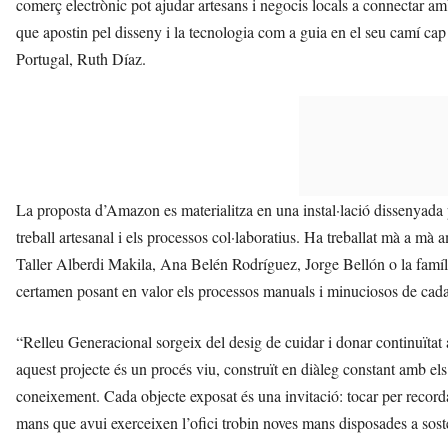
comerç electrònic pot ajudar artesans i negocis locals a connectar am
que apostin pel disseny i la tecnologia com a guia en el seu camí cap
Portugal, Ruth Díaz.
La proposta d’Amazon es materialitza en una instal·lació dissenyada
treball artesanal i els processos col·laboratius. Ha treballat mà a mà 
Taller Alberdi Makila, Ana Belén Rodríguez, Jorge Bellón o la famíli
certamen posant en valor els processos manuals i minuciosos de cada 
“Relleu Generacional sorgeix del desig de cuidar i donar continuïtat al
aquest projecte és un procés viu, construït en diàleg constant amb els 
coneixement. Cada objecte exposat és una invitació: tocar per record
mans que avui exerceixen l’ofici trobin noves mans disposades a soste