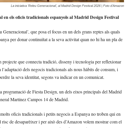
La iniciativa 'Releu Generacional', al Madrid Design Festival 2026 | Foto d'Amazon
en els oficis tradicionals espanyols al Madrid Design Festival
 Generacional’, que posa el focus en un dels grans reptes als quals
spanya per donar continuïtat a la seva activitat quan no hi ha un pla de
projecte que connecta tradició, disseny i tecnologia per reflexionar
 l’adaptació dels negocis tradicionals als nous hàbits de consum, i
perdre la seva identitat, segons va indicar en un comunicat.
ns la programació de Fiesta Design, un dels eixos principals del Madrid
 General Martínez Campos 14 de Madrid.
molts oficis tradicionals i petits negocis a Espanya no troben qui en
re el risc de desaparèixer i per això des d’Amazon volem mostrar com el