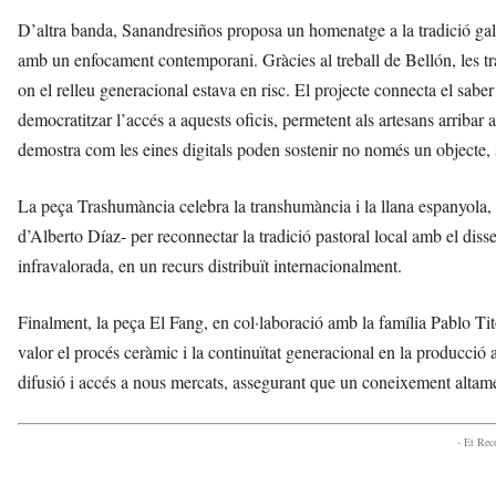
D’altra banda, Sanandresiños proposa un homenatge a la tradició galle
amb un enfocament contemporani. Gràcies al treball de Bellón, les t
on el relleu generacional estava en risc. El projecte connecta el sabe
democratitzar l’accés a aquests oficis, permetent als artesans arribar 
demostra com les eines digitals poden sostenir no només un objecte, s
La peça Trashumància celebra la transhumància i la llana espanyola,
d’Alberto Díaz- per reconnectar la tradició pastoral local amb el dis
infravalorada, en un recurs distribuït internacionalment.
Finalment, la peça El Fang, en col·laboració amb la família Pablo Ti
valor el procés ceràmic i la continuïtat generacional en la producci
difusió i accés a nous mercats, assegurant que un coneixement altamen
- Et Re