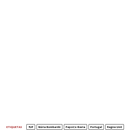
ETIQUETAS
7UP
Núria Bombardó
PepsiCo Iberia
Portugal
Regne Unit